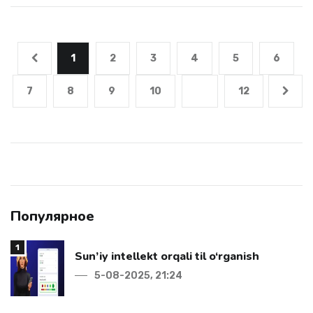
1
2
3
4
5
6
7
8
9
10
...
12
Популярное
1
Sun’iy intellekt orqali til o‘rganish
5-08-2025, 21:24