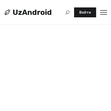
UzAndroid
Войти